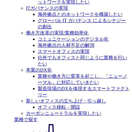
ットワークを実現したい
ITガバナンスの実現
海外拠点とのネットワークを構築したい
グローバル IT ガバナンス によるシナジー
の創出
働き方改革の実現/業務効率化
コミュニケーションのデジタル化
海外拠点の人材不足の解消
スマートオフィスの実現
社外でもオフィスと同じように業務を行い
たい
本業のDX化
業務や働き方に変革を起こし、「ニューノ
ーマル」に対応していきたい
製造現場のDXを体現するスマートファクト
リー
新しいオフィスの立ち上げ・引っ越し
オフィス移転・開設
カーボンニュートラルを実現したい
業種で探す