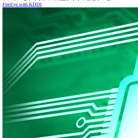
FireEye with KDDI