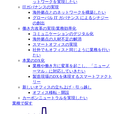
ットワークを実現したい
ITガバナンスの実現
海外拠点とのネットワークを構築したい
グローバル IT ガバナンス によるシナジー
の創出
働き方改革の実現/業務効率化
コミュニケーションのデジタル化
海外拠点の人材不足の解消
スマートオフィスの実現
社外でもオフィスと同じように業務を行い
たい
本業のDX化
業務や働き方に変革を起こし、「ニューノ
ーマル」に対応していきたい
製造現場のDXを体現するスマートファクト
リー
新しいオフィスの立ち上げ・引っ越し
オフィス移転・開設
カーボンニュートラルを実現したい
業種で探す