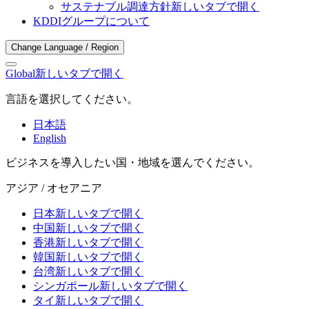
サステナブル調達方針
新しいタブで開く
KDDIグループについて
Change Language / Region
Global
新しいタブで開く
言語を選択してください。
日本語
English
ビジネスを導入したい国・地域を選んでください。
アジア / オセアニア
日本
新しいタブで開く
中国
新しいタブで開く
香港
新しいタブで開く
韓国
新しいタブで開く
台湾
新しいタブで開く
シンガポール
新しいタブで開く
タイ
新しいタブで開く