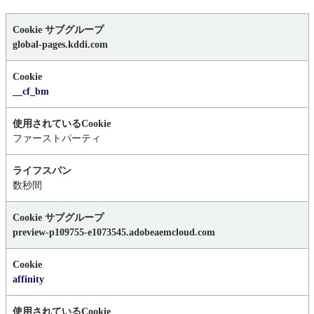
厳
密
global-pages.kddi.com
に
必
要
__cf_bm
な
Cookie
ファーストパーティ
数秒間
preview-p109755-e1073545.adobeaemcloud.com
affinity