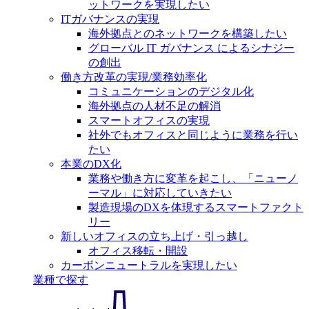
ットワークを実現したい
ITガバナンスの実現
海外拠点とのネットワークを構築したい
グローバル IT ガバナンス によるシナジー
の創出
働き方改革の実現/業務効率化
コミュニケーションのデジタル化
海外拠点の人材不足の解消
スマートオフィスの実現
社外でもオフィスと同じように業務を行い
たい
本業のDX化
業務や働き方に変革を起こし、「ニューノ
ーマル」に対応していきたい
製造現場のDXを体現するスマートファクト
リー
新しいオフィスの立ち上げ・引っ越し
オフィス移転・開設
カーボンニュートラルを実現したい
業種で探す