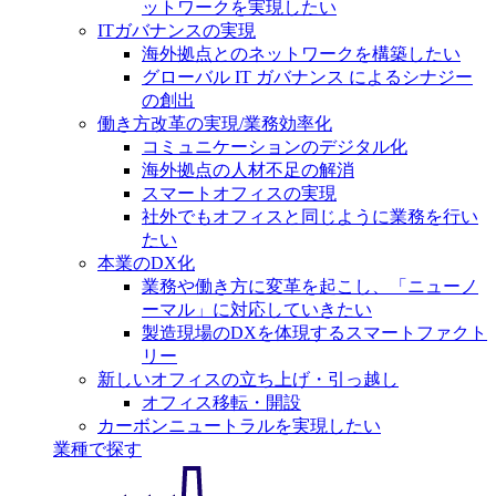
ットワークを実現したい
ITガバナンスの実現
海外拠点とのネットワークを構築したい
グローバル IT ガバナンス によるシナジー
の創出
働き方改革の実現/業務効率化
コミュニケーションのデジタル化
海外拠点の人材不足の解消
スマートオフィスの実現
社外でもオフィスと同じように業務を行い
たい
本業のDX化
業務や働き方に変革を起こし、「ニューノ
ーマル」に対応していきたい
製造現場のDXを体現するスマートファクト
リー
新しいオフィスの立ち上げ・引っ越し
オフィス移転・開設
カーボンニュートラルを実現したい
業種で探す