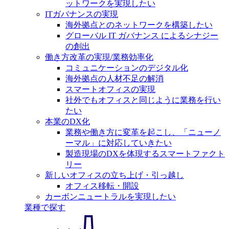
ットワークを実現したい
ITガバナンスの実現
海外拠点とのネットワークを構築したい
グローバル IT ガバナンス によるシナジー
の創出
働き方改革の実現/業務効率化
コミュニケーションのデジタル化
海外拠点の人材不足の解消
スマートオフィスの実現
社外でもオフィスと同じように業務を行い
たい
本業のDX化
業務や働き方に変革を起こし、「ニューノ
ーマル」に対応していきたい
製造現場のDXを体現するスマートファクト
リー
新しいオフィスの立ち上げ・引っ越し
オフィス移転・開設
カーボンニュートラルを実現したい
業種で探す