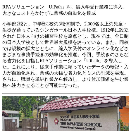
RPAソリューション「UiPath」を、編入学受付業務に導入。
大きなコストをかけずに業務の自動化を達成
小学部2校と、中学部1校の3校体制で、2,000名以上の児童・
生徒が通っているシンガポール日本人学校様。1912年に設立
された日本人向けの補習学校を原点とし、現在では、全日制
の日本人学校として世界最大規模を誇っている。また、同校
では規模の拡大とともに、編入学受付のオンライン化などさ
まざまな事務手続きの効率化を推進。今回、手続きのさらな
る省力化を目指しRPAソリューション「UiPath」を導入し
た。これにより、従来手作業に頼っていたデータの転記・入
力が自動化され、業務の大幅な省力化とミスの削減を実現。
さらに、職員を単純作業から解放し、より付加価値を生む業
務へ注力させることが可能になった。