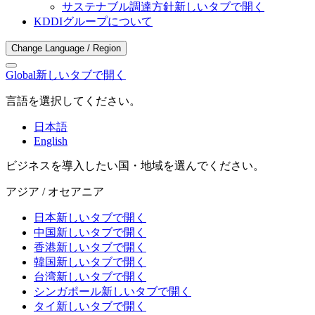
サステナブル調達方針
新しいタブで開く
KDDIグループについて
Change Language / Region
Global
新しいタブで開く
言語を選択してください。
日本語
English
ビジネスを導入したい国・地域を選んでください。
アジア / オセアニア
日本
新しいタブで開く
中国
新しいタブで開く
香港
新しいタブで開く
韓国
新しいタブで開く
台湾
新しいタブで開く
シンガポール
新しいタブで開く
タイ
新しいタブで開く