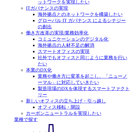
ットワークを実現したい
ITガバナンスの実現
海外拠点とのネットワークを構築したい
グローバル IT ガバナンス によるシナジー
の創出
働き方改革の実現/業務効率化
コミュニケーションのデジタル化
海外拠点の人材不足の解消
スマートオフィスの実現
社外でもオフィスと同じように業務を行い
たい
本業のDX化
業務や働き方に変革を起こし、「ニューノ
ーマル」に対応していきたい
製造現場のDXを体現するスマートファクト
リー
新しいオフィスの立ち上げ・引っ越し
オフィス移転・開設
カーボンニュートラルを実現したい
業種で探す