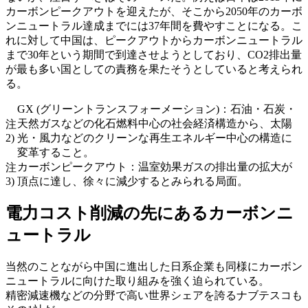
カーボンピークアウトを迎えたが、そこから2050年のカーボ
ンニュートラル達成までには37年間を費やすことになる。こ
れに対して中国は、ピークアウトからカーボンニュートラル
まで30年という期間で到達させようとしており、CO2排出量
が最も多い国としての責務を果たそうとしていると考えられ
る。
GX (グリーントランスフォーメーション)：石油・石炭・
天然ガスなどの化石燃料中心の社会経済構造から、太陽
注
2)
光・風力などのクリーンな再生エネルギー中心の構造に
変革すること。
カーボンピークアウト：温室効果ガスの排出量の拡大が
注
3)
頂点に達し、徐々に減少するとみられる局面。
電力コスト削減の先にあるカーボンニ
ュートラル
当然のことながら中国に進出した日系企業も同様にカーボン
ニュートラルに向けた取り組みを強く迫られている。
精密減速機などの分野で高い世界シェアを誇るナブテスコも