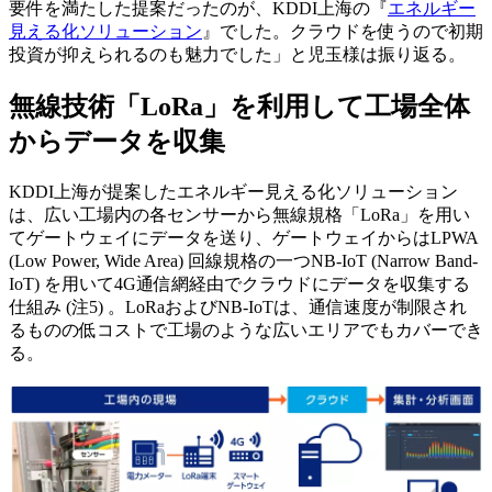
要件を満たした提案だったのが、KDDI上海の『
エネルギー
見える化ソリューション
』でした。クラウドを使うので初期
投資が抑えられるのも魅力でした」と児玉様は振り返る。
無線技術「LoRa」を利用して工場全体
からデータを収集
KDDI上海が提案したエネルギー見える化ソリューション
は、広い工場内の各センサーから無線規格「LoRa」を用い
てゲートウェイにデータを送り、ゲートウェイからはLPWA
(Low Power, Wide Area) 回線規格の一つNB-IoT (Narrow Band-
IoT) を用いて4G通信網経由でクラウドにデータを収集する
仕組み (注5) 。LoRaおよびNB-IoTは、通信速度が制限され
るものの低コストで工場のような広いエリアでもカバーでき
る。