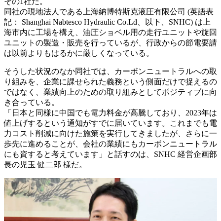
その1社だ。
同社の現地法人である上海納博特斯克液圧有限公司 (英語表
記： Shanghai Nabtesco Hydraulic Co.Ld、以下、SNHC) は上
海市内に工場を構え、油圧ショベル用の走行ユニットや旋回
ユニットの製造・販売を行っているが、行政からの節電要請
は以前よりもはるかに厳しくなっている。
そうした状況のなか同社では、カーボンニュートラルへの取
り組みを、企業に課せられた義務という側面だけで捉えるの
ではなく、業績向上のための取り組みとしてポジティブに向
き合っている。
「日本と同様に中国でも電力料金が高騰しており、2023年は
値上げするという通知がすでに届いています。これまでも電
力コスト削減に向けた施策を実行してきましたが、さらに一
歩先に進めることが、会社の業績にもカーボンニュートラル
にも資すると考えています」と話すのは、SNHC 経営企画部
長の児玉 健二郎 様だ。