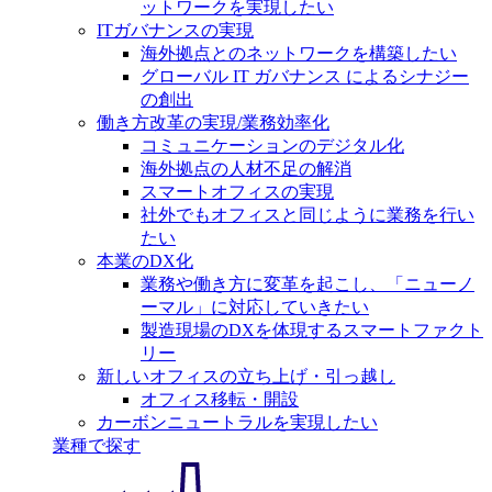
ットワークを実現したい
ITガバナンスの実現
海外拠点とのネットワークを構築したい
グローバル IT ガバナンス によるシナジー
の創出
働き方改革の実現/業務効率化
コミュニケーションのデジタル化
海外拠点の人材不足の解消
スマートオフィスの実現
社外でもオフィスと同じように業務を行い
たい
本業のDX化
業務や働き方に変革を起こし、「ニューノ
ーマル」に対応していきたい
製造現場のDXを体現するスマートファクト
リー
新しいオフィスの立ち上げ・引っ越し
オフィス移転・開設
カーボンニュートラルを実現したい
業種で探す