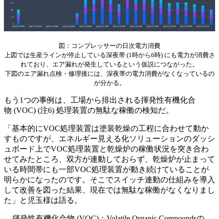
図：コンプレッサーの日次電力消費
上図では生産ラインが停止している深夜帯 (1時から6時) にも電力が消費さ
れており、エア漏れが発生しているという仮説につながった。
下図のエア漏れ点検・修理後には、深夜帯の電力消費がなくなっているの
が分かる。
もう1つの事例は、工場から排出される揮発性有機化合
物 (VOC) (注6) 処理装置の無駄な稼働の検知だ。
「基本的にVOC処理装置は塗装乾燥の工程に合わせて動か
すものですが、エネルギー見える化ソリューションのダッシ
ュボード上でVOC処理装置と乾燥炉の稼働状況を突き合わ
せてみたところ、双方が連動しておらず、乾燥炉が止まって
いる時間帯にも一部VOC処理装置が動き続けていることが
明らかになったのです。そこでスイッチ連動の仕組みを導入
して改善を図った結果、現在では無駄な稼働がなくなりまし
た」と児玉様は語る。
揮発性有機化合物 (VOC)：Volatile Organic Compoundsの