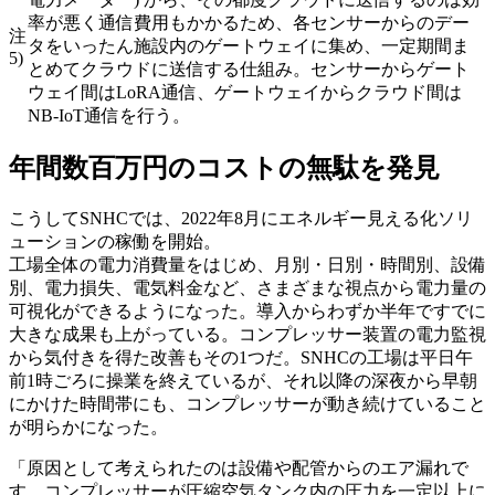
率が悪く通信費用もかかるため、各センサーからのデー
注
タをいったん施設内のゲートウェイに集め、一定期間ま
5)
とめてクラウドに送信する仕組み。センサーからゲート
ウェイ間はLoRA通信、ゲートウェイからクラウド間は
NB-IoT通信を行う。
年間数百万円のコストの無駄を発見
こうしてSNHCでは、2022年8月にエネルギー見える化ソリ
ューションの稼働を開始。
工場全体の電力消費量をはじめ、月別・日別・時間別、設備
別、電力損失、電気料金など、さまざまな視点から電力量の
可視化ができるようになった。導入からわずか半年ですでに
大きな成果も上がっている。コンプレッサー装置の電力監視
から気付きを得た改善もその1つだ。SNHCの工場は平日午
前1時ごろに操業を終えているが、それ以降の深夜から早朝
にかけた時間帯にも、コンプレッサーが動き続けていること
が明らかになった。
「原因として考えられたのは設備や配管からのエア漏れで
す。コンプレッサーが圧縮空気タンク内の圧力を一定以上に