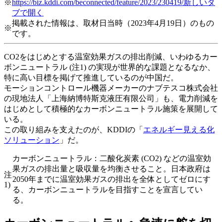
※
https://biz.kddi.com/beconnected/feature/2023/230419/
新しいタ
ブで開く
掲載された情報は、取材日当時（2023年4月19日）のもの
※
です。
CO2をはじめとする温室効果ガスの排出削減、いわゆるカー
ボンニュートラル (注1) の実現が世界的な課題となるなか、
特に高い目標を掲げて推進しているのが中国だ。
モーションコントロール機器メーカーのナブテスコ株式会社
の現地法人「上海納博特斯克液圧有限公司」も、電力削減を
はじめとして積極的なカーボンニュートラル施策を展開して
いる。
この取り組みを支えたのが、KDDIの「
エネルギー見える化
ソリューション
」だ。
カーボンニュートラル：二酸化炭素 (CO2) などの温室効
果ガスの排出量と吸収量を均衡させること。日本政府は
注
2050年までに温室効果ガスの排出を全体としてゼロにす
1)
る、カーボンニュートラルを目指すことを宣言してい
る。