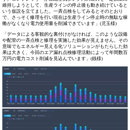
維持しようとして、生産ラインの停止後も動き続けていると
いう仮説を立てました。一斉点検をしてみるとそのとおり
で、さっそく修理を行い現在は生産ライン停止時の無駄な稼
働がなくなり電力使用量を削減できています」(児玉様)
「データによる客観的な裏付けがなければ、このような設備
や配管の一斉点検と修理を実施した効果が見えません。その
意味でもエネルギー見える化ソリューションがもたらした効
果は大きく、今回のエア漏れ点検修理活動によって年間数百
万円の電力コスト削減を見込んでいます」(銭様)