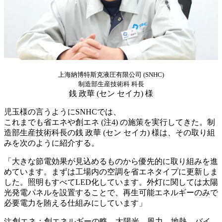
上海納博特斯克液圧有限公司 (SNHC)
制造部生産技術科 科長
銭 政華 (セン セイカ) 様
児玉様の言うようにSNHCでは、
これまでも省エネや創エネ (注4) の施策を実行してきた。制
造部生産技術科長の銭 政華 (セン セイカ) 様は、その取り組
みを次のように紹介する。
「大きな節電効果が見込めるものから優先的に取り組みを進
めています。まずは工場内の空調を省エネタイプに更新しま
した。照明もすべてLED化しています。外灯に関しては太陽
光発電パネルを設置することで、再生可能エネルギーのみで
必要電力を賄える仕組みにしています」
創エネ：創エネルギーの略。太陽光、風力、地熱、バイ
注