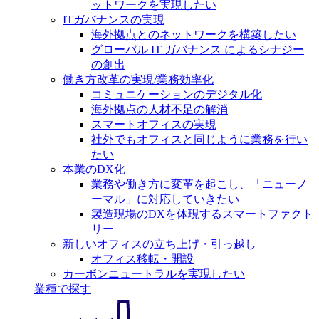
ットワークを実現したい
ITガバナンスの実現
海外拠点とのネットワークを構築したい
グローバル IT ガバナンス によるシナジー
の創出
働き方改革の実現/業務効率化
コミュニケーションのデジタル化
海外拠点の人材不足の解消
スマートオフィスの実現
社外でもオフィスと同じように業務を行い
たい
本業のDX化
業務や働き方に変革を起こし、「ニューノ
ーマル」に対応していきたい
製造現場のDXを体現するスマートファクト
リー
新しいオフィスの立ち上げ・引っ越し
オフィス移転・開設
カーボンニュートラルを実現したい
業種で探す