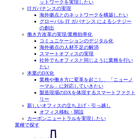
ットワークを実現したい
ITガバナンスの実現
海外拠点とのネットワークを構築したい
グローバル IT ガバナンス によるシナジー
の創出
働き方改革の実現/業務効率化
コミュニケーションのデジタル化
海外拠点の人材不足の解消
スマートオフィスの実現
社外でもオフィスと同じように業務を行い
たい
本業のDX化
業務や働き方に変革を起こし、「ニューノ
ーマル」に対応していきたい
製造現場のDXを体現するスマートファクト
リー
新しいオフィスの立ち上げ・引っ越し
オフィス移転・開設
カーボンニュートラルを実現したい
業種で探す