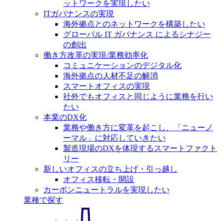
ットワークを実現したい
ITガバナンスの実現
海外拠点とのネットワークを構築したい
グローバル IT ガバナンス によるシナジー
の創出
働き方改革の実現/業務効率化
コミュニケーションのデジタル化
海外拠点の人材不足の解消
スマートオフィスの実現
社外でもオフィスと同じように業務を行い
たい
本業のDX化
業務や働き方に変革を起こし、「ニューノ
ーマル」に対応していきたい
製造現場のDXを体現するスマートファクト
リー
新しいオフィスの立ち上げ・引っ越し
オフィス移転・開設
カーボンニュートラルを実現したい
業種で探す