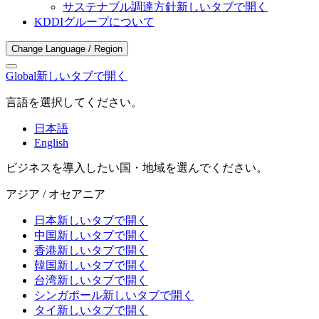
サステナブル調達方針
新しいタブで開く
KDDIグループについて
Change Language / Region
Global
新しいタブで開く
言語を選択してください。
日本語
English
ビジネスを導入したい国・地域を選んでください。
アジア / オセアニア
日本
新しいタブで開く
中国
新しいタブで開く
香港
新しいタブで開く
韓国
新しいタブで開く
台湾
新しいタブで開く
シンガポール
新しいタブで開く
タイ
新しいタブで開く